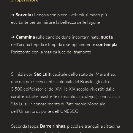
➔
Sorvola
i Lençois con piccoli velivoli, il modo più
eccitante per ammirare la bellezza delle lagune
➔
Cammina
sulle candide dune incontaminate,
nuota
nell’acqua tiepida e limpida o semplicemente
contempla
l’orizzonte con la magica luce del tramonto
Si inizia con
Sao Luis
, capitale dello stato del Maranhao,
uno dei più ricchi centri coloniali del Brasile: gli oltre
3.500 edifici storici del XVIII e XIX secolo, rivestiti dalle
caratteristiche piastrelle in maiolica (azulejos) sono valsi a
São Luís il riconoscimento di Patrimonio Mondiale
dell’Umanità da parte dell’UNESCO.
Seconda tappa,
Barreirinhas
, piccola e tranquilla cittadina