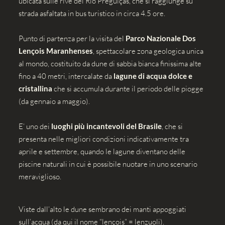
ubicata sulle rive del Rio Preguiças, che si raggiunge su
strada asfaltata in bus turistico in circa 4.5 ore.
Punto di partenza per la visita del
Parco Nazionale Dos
Lençois Maranhenses
, spettacolare zona geologica unica
al mondo, costituito da dune di sabbia bianca finissima alte
fino a 40 metri, intercalate da
lagune di acqua dolce e
cristallina
che si accumula durante il periodo delle piogge
(da gennaio a maggio).
E’ uno dei
luoghi più incantevoli del Brasile
, che si
presenta nelle migliori condizioni indicativamente tra
aprile e settembre, quando le lagune diventano delle
piscine naturali in cui è possibile nuotare in uno scenario
meraviglioso.
Viste dall’alto le dune sembrano dei manti appoggiati
sull’acqua (da qui il nome “lençois” = lenzuoli).