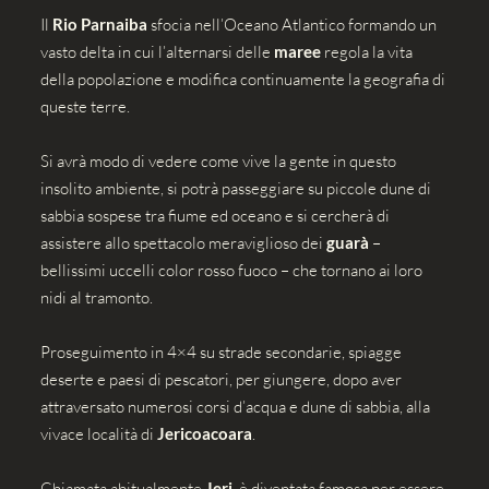
Il
Rio Parnaiba
sfocia nell’Oceano Atlantico formando un
vasto delta in cui l’alternarsi delle
maree
regola la vita
della popolazione e modifica continuamente la geografia di
queste terre.
Si avrà modo di vedere come vive la gente in questo
insolito ambiente, si potrà passeggiare su piccole dune di
sabbia sospese tra fiume ed oceano e si cercherà di
assistere allo spettacolo meraviglioso dei
guarà
–
bellissimi uccelli color rosso fuoco – che tornano ai loro
nidi al tramonto.
Proseguimento in 4×4 su strade secondarie, spiagge
deserte e paesi di pescatori, per giungere, dopo aver
attraversato numerosi corsi d’acqua e dune di sabbia, alla
vivace località di
Jericoacoara
.
Chiamata abitualmente
Jeri
, è diventata famosa per essere