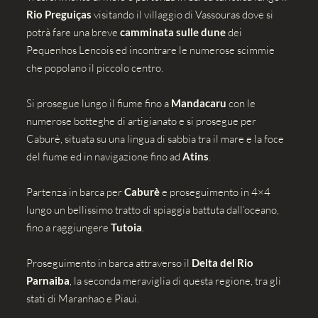
Rio Preguiças
visitando il villaggio di Vassouras dove si
potrà fare una breve
camminata sulle dune
dei
Pequenhos Lencois ed incontrare le numerose scimmie
che popolano il piccolo centro.
Si prosegue lungo il fiume fino a
Mandacaru
con le
numerose botteghe di artigianato e si prosegue per
Caburè, situata su una lingua di sabbia tra il mare e la foce
del fiume ed in navigazione fino ad
Atins
.
Partenza in barca per
Caburè
e proseguimento in 4×4
lungo un bellissimo tratto di spiaggia battuta dall’oceano,
fino a raggiungere
Tutoia
.
Proseguimento in barca attraverso il
Delta del Rio
Parnaiba
, la seconda meraviglia di questa regione, tra gli
stati di Maranhao e Piauì.