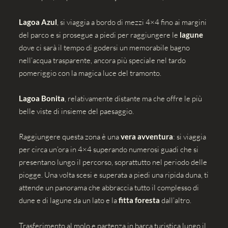
Lagoa Azul
, si viaggia a bordo di mezzi 4×4 fino ai margini
del parco e si prosegue a piedi per raggiungere le
lagune
dove ci sarà il tempo di godersi un memorabile bagno
nell’acqua trasparente, ancora più speciale nel tardo
pomeriggio con la magica luce del tramonto.
Lagoa Bonita
, relativamente distante ma che offre le più
belle viste di insieme del paesaggio.
Raggiungere questa zona è una
vera avventura
: si viaggia
per circa un’ora in 4×4 superando numerosi guadi che si
presentano lungo il percorso, soprattutto nel periodo delle
piogge. Una volta scesi e superata a piedi una ripida duna, ti
attende un panorama che abbraccia tutto il complesso di
dune e di lagune da un lato e la
fitta foresta
dall’altro.
Trasferimento al molo e partenza in barca turistica lungo il