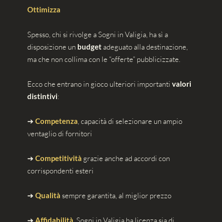
Ottimizza
Spesso, chi si rivolge a Sogni in Valigia, ha sì a
disposizione un
budget
adeguato alla destinazione,
ma che non collima con le “offerte” pubblicizzate.
Ecco che entrano in gioco ulteriori importanti
valori
distintivi
:
➔
Competenza
, capacità di selezionare un ampio
ventaglio di fornitori
➔
Competitività
grazie anche ad accordi con
corrispondenti esteri
➔
Qualità
sempre garantita, al miglior prezzo
➔
Affidabilità
, Sogni in Valigia ha licenza sia di