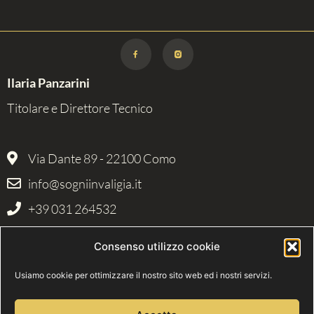
Ilaria Panzarini
Titolare e Direttore Tecnico
Via Dante 89 - 22100 Como
info@sogniinvaligia.it
+39 031 264532
P.IVA 03234570137 | C.F. PNZLRI83M70C933R | Lic. Prov. Como 5032
Consenso utilizzo cookie
del 01/02/2010 | RC Allianz 112367906 | Fondo Garanzia IMA,
SOLV/2026/55
Usiamo cookie per ottimizzare il nostro sito web ed i nostri servizi.
La presente azienda ha ricevuto nel corso del 2020 e del 2021 aiuti di stato
pubblicati sul RNA sezione Trasparenza
Cookie Policy
|
Informativa Privacy
|
Disclaimer