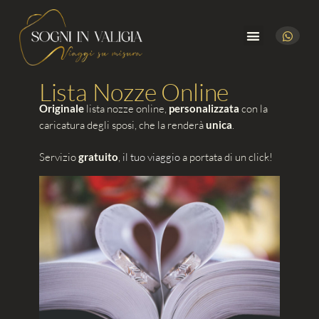
Perché Sogni in Valigia
Lista Nozze Online
Originale
lista nozze online,
personalizzata
con la
caricatura degli sposi, che la renderà
unica
.
Servizio
gratuito
,
il tuo viaggio
a portata di un click!