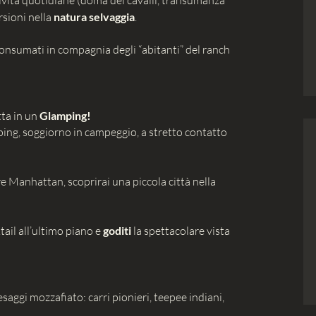
tività quotidiane (doma dei cavalli, transumanza
rsioni nella
natura selvaggia
.
consumati in compagnia degli “abitanti” del ranch
tta in un
Glamping!
ing, soggiorno in campeggio, a stretto contatto
re Manhattan, scoprirai una piccola città nella
ail all’ultimo piano e
goditi
la spettacolare vista
aesaggi mozzafiato: carri pionieri, teepee indiani,