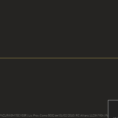
 PNZLRI83M70C933R | Lic. Prov. Como 5032 del 01/02/2010 | RC Allianz 112367906 | Fondo G