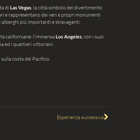
ta di
Las Vegas
, la città simbolo del divertimento
lari e rappresentano dei veri e propri monumenti
i alberghi più importanti e stravaganti.
ttà californiane: l’immensa
Los Angeles
, con i suoi
a ed i quartieri vittoriani.
y
sulla costa del Pacifico.
Esperienza successiva