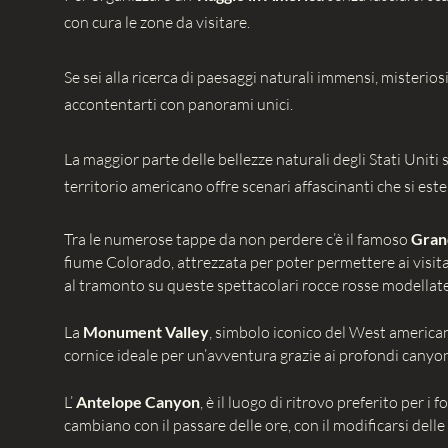
con cura le zone da visitare.
Se sei alla ricerca di paesaggi naturali immensi, misterio
accontentarti con panorami unici.
La maggior parte delle bellezze naturali degli Stati Uniti s
territorio americano offre scenari affascinanti che si est
Tra le numerose tappe da non perdere c’è il famoso
Gran
fiume Colorado, attrezzata per poter permettere ai visitat
al tramonto su queste spettacolari rocce rosse modellate
La
Monument Valley
, simbolo iconico del West americano
cornice ideale per un’avventura grazie ai profondi canyon 
L’
Antelope Canyon
, è il luogo di ritrovo preferito per i f
cambiano con il passare delle ore, con il modificarsi delle l