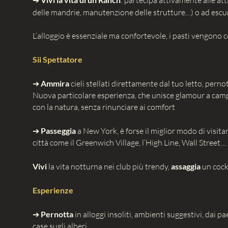
➔
: partecipa attivamente alle at
delle mandrie, manutenzione delle strutture…) o ad escu
L’alloggio è essenziale ma confortevole, i pasti vengono 
Sii Spettatore
➔
Ammira
cieli stellati direttamente dal tuo letto, perno
Nuova particolare esperienza, che unisce glamour a camp
con la natura, senza rinunciare ai comfort
➔
Passeggia
a New York, è forse il miglior modo di visita
città come il Greenwich Village, l’High Line, Wall Street…
Vivi
la vita notturna nei club più trendy,
assaggia
un cockt
Esperienze
➔
Pernotta
in alloggi insoliti, ambienti suggestivi, dai p
case sugli alberi