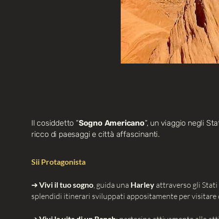
Il cosiddetto “
Sogno Americano
“, un viaggio negli St
ricco di paesaggi e città affascinanti.
Sii Protagonista
➔
Vivi il tuo sogno
, guida una
Harley
attraverso gli Stati
splendidi itinerari sviluppati appositamente per visitare
Vivi la vita di un Ranch