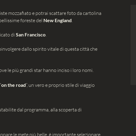
viste mozzafiato e potrai scattare foto da cartolina
bellissime foreste del
New England
.
ticato di
San Francisco
.
oinvolgere dallo spirito vitale di questa città che
dove le più grandi star hanno inciso i loro nomi.
“
on the road
”, un vero e proprio stile di viaggio
stabilite dal programma, alla scoperta di
appare le mete più belle, è importante selezionare