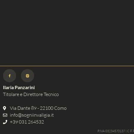
Ilaria Panzarini
Titolare e Direttore Tecnico
Via Dante 89 - 22100 Como
info@sogniinvaligia.it
+39 031 264532
P.IVA 03234570137 | C.F.