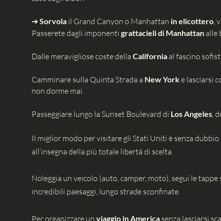
➔
Sorvola
il Grand Canyon o Manhattan
in elicottero
, 
Passerete dagli imponenti
grattacieli di Manhattan
alle 
Dalle meravigliose coste della
California
al fascino sofis
Camminare sulla Quinta Strada a
New York
e lasciarsi c
non dorme mai.
Passeggiare lungo la Sunset Boulevard di
Los Angeles
, 
Il miglior modo per visitare gli Stati Uniti è senza dubbio 
all’insegna della più totale libertà di scelta.
Noleggia un veicolo (auto, camper, moto), segui le tappe 
incredibili paesaggi, lungo strade sconfinate.
Per organizzare un
viaggio in America
senza lasciarsi sc