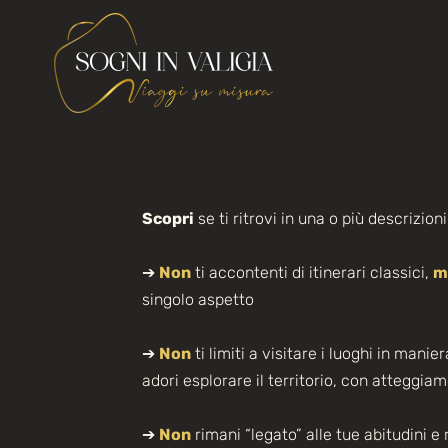
Scopri
se ti ritrovi in una o più descrizioni
➔
Non
ti accontenti di itinerari classici,
m
singolo aspetto
➔
Non
ti limiti a visitare i luoghi in man
adori esplorare il territorio, con atteggi
➔
Non
rimani “legato” alle tue abitudini e