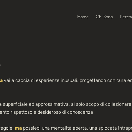
Home
Chi Sono
Perché
:
a
vai a caccia di esperienze inusuali, progettando con cura ed 
iera superficiale ed approssimativa, al solo scopo di collezionar
amento rispettoso e desideroso di conoscenza
 regole,
ma
possiedi una mentalità aperta, una spiccata intrapr